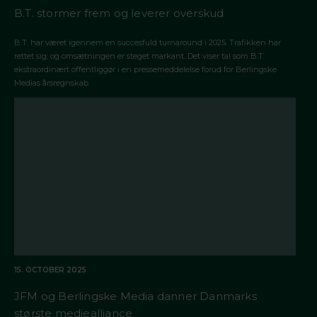
B.T. stormer frem og leverer overskud
B.T. har været igennem en succesfuld turnaround i 2025. Trafikken har
rettet sig, og omsætningen er steget markant. Det viser tal som B.T.
ekstraordinært offentliggør i en pressemeddelelse forud for Berlingske
Medias årsregnskab.
15. OCTOBER 2025
JFM og Berlingske Media danner Danmarks
største mediealliance