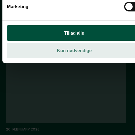
Marketing
27. APRIL 2026
JFM og Berlingske lancerer +Fri – samler 23
medier i ét abonnement
Tillad alle
For første gang samler JFM og Berlingske Media deres digitale indhold i ét
fælles abonnement
Kun nødvendige
20. FEBRUARY 2026