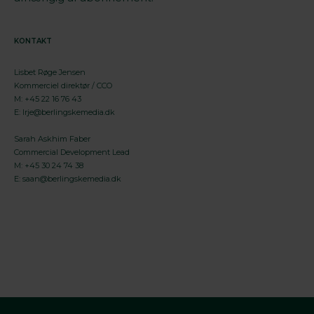
KONTAKT
Lisbet Røge Jensen
Kommerciel direktør / CCO
M: +45 22 16 76 43
E:
lrje@berlingskemedia.dk
Sarah Askhim Faber
Commercial Development Lead
M: +45 30 24 74 38
E:
saan@berlingskemedia.dk