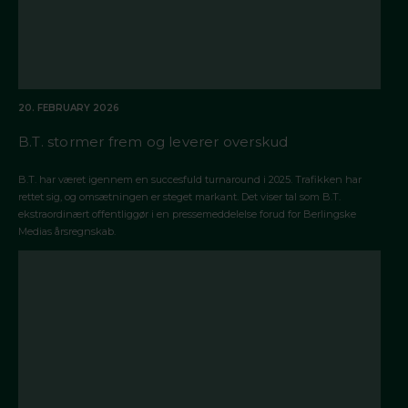
20. FEBRUARY 2026
B.T. stormer frem og leverer overskud
B.T. har været igennem en succesfuld turnaround i 2025. Trafikken har
rettet sig, og omsætningen er steget markant. Det viser tal som B.T.
ekstraordinært offentliggør i en pressemeddelelse forud for Berlingske
Medias årsregnskab.