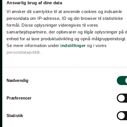
Ansvarlig brug af dine data
Vi ønsker dit samtykke til at anvende cookies og indsamle
persondata om IP-adresse, ID og din browser til statistiske
formål. Disse oplysninger videregives til vores
samarbejdspartnere, der opbevarer og tilgår oplysninger på d
28. APRIL 2026
enhed for at lave produktudvikling og opnå målgruppeindsigt.
Se mere information under
indstillinger
og i vores
Rekordår for Berlingske Media giver overskud til
persondatapolitik.
mere journalistik
Rekordår for Berlingske Media giver overskud til mere journalistik
Du kan altid trække dit samtykke tilbage eller ændre
indstillinger fra vores "Cookiedeklaration". Dine valg anvend
Samtykkevalg
på hele websitet.
Nødvendig
Præferencer
Statistik