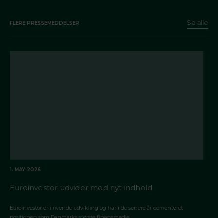
Se alle
FLERE PRESSEMEDDELSER
1. MAY 2026
Euroinvestor udvider med nyt indhold
Euroinvestor er i rivende udvikling og har i de senere år cementeret
positionen som Danmarks største finansmedie.