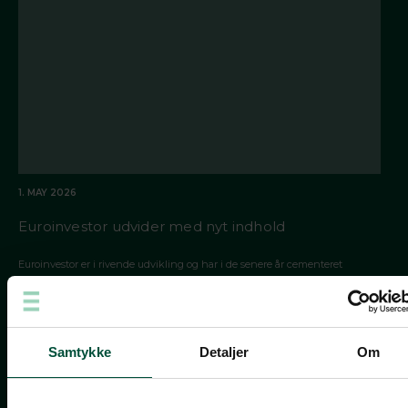
1. MAY 2026
Euroinvestor udvider med nyt indhold
Euroinvestor er i rivende udvikling og har i de senere år cementeret
positionen som Danmarks største finansmedie.
Samtykke
Detaljer
Om