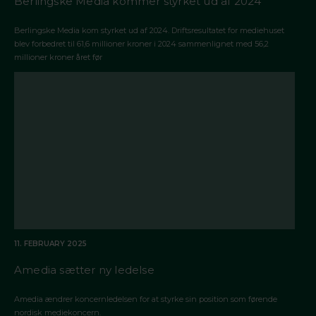
Berlingske Media kommer styrket ud af 2024
Berlingske Media kom styrket ud af 2024. Driftsresultatet for mediehuset
blev forbedret til 61,6 millioner kroner i 2024 sammenlignet med 56,2
millioner kroner året før
11. FEBRUARY 2025
Amedia sætter ny ledelse
Amedia ændrer koncernledelsen for at styrke sin position som førende
nordisk mediekoncern.