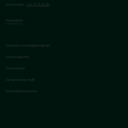
Annoncører:
+45 33 75 35 00
Pressekit
Generelle handelsbetingelser
Privatlivspolitik
Cookiepolitik
Ophavsret og vilkår
Whistleblowerpolitik